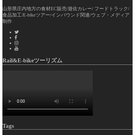
山形県庄内地方の食材EC販売/遊佐カレー/ フードトラック/
食品加工/E-bikeツアー/インバウンド関連/ウェブ・メディア
制作
Rail&E-bikeツーリズム
Tags