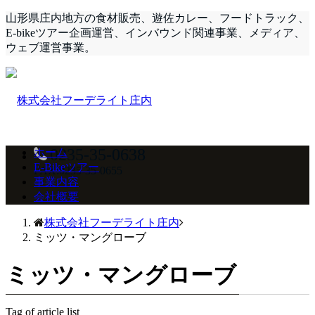
山形県庄内地方の食材販売、遊佐カレー、フードトラック、
E-bikeツアー企画運営、インバウンド関連事業、メディア、
ウェブ運営事業。
0235-35-0638
ホーム
E-Bikeツアー
FAX:0235-35-0655
事業内容
会社概要
株式会社フーデライト庄内
ミッツ・マングローブ
ミッツ・マングローブ
Tag of article list