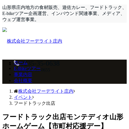
山形県庄内地方の食材販売、遊佐カレー、フードトラック、
E-bikeツアー企画運営、インバウンド関連事業、メディア、
ウェブ運営事業。
0235-35-0638
ホーム
E-Bikeツアー
FAX:0235-35-0655
事業内容
会社概要
株式会社フーデライト庄内
イベント
フードトラック出店
フードトラック出店
モンテディオ山形
ホームゲーム【市町村応援デー】