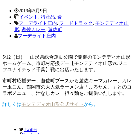
2019年5月9日
イベント
,
特産品
,
食
フーデライト庄内
,
フードトラック
,
モンテディオ山
形
,
遊佐カレー
,
遊佐町
フーデライト庄内
5/12（日）、山形県総合運動公園で開催のモンテディオ山形
ホームゲーム、市町村応援デー【モンテディオ山形vs.ジェ
フユナイテッド千葉】戦に出店いたします。
市町村応援デー、遊佐町ブースから遊佐キーマカレー、カレ
ー玉こん、鶴岡市の大人気ラーメン店「まるたん。」とのコ
ラボメニュー、汁なしカレー担々麺をご提供いたします。
詳しくは
モンテディオ山形公式サイト
から。
Twitter