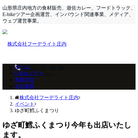
山形県庄内地方の食材販売、遊佐カレー、フードトラック、
E-bikeツアー企画運営、インバウンド関連事業、メディア、
ウェブ運営事業。
0235-35-0638
ホーム
E-Bikeツアー
FAX:0235-35-0655
事業内容
会社概要
株式会社フーデライト庄内
イベント
ゆざ町鱈ふくまつり
ゆざ町鱈ふくまつり
今年も出店いたし
ます。