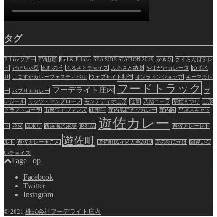
タグ
E-bikeツアー
FM山形
Rail & E-bike
SEA SIDE STATION 2019
かき氷
さくらんぼテレ
ビ
だだちゃ豆
ねむの丘
ふるさとチョイス
ふるさと納税
やまがたカレー道
ゆず氷
り
よこすかカレーフェスティバル
ウェブサイト制作
オンラインショップ
キーマカレ
フードトラック
フーデライト庄内
ー
パプリカカレー
プ
レジール
ミッツ・マングローブ
モンテディオ山形
仕事
八咫コーラ
寒鱈まつり
山形
クラフトコーラ
山形ワイヴァンズ
山形牛
庄内浜紅えびカレー
庄内豚
星屑スキャッ
遊佐カレー
ト
花火
苺氷り
西浜海水浴場
返礼品
遊佐カレーレト
遊佐町
ルト
遊佐カレー玉こん
遊佐町民花火大会2019
道の駅にかほ
間違いな
いチョイス
Page Top
Facebook
Twitter
Instagram
© 2021
株式会社フーデライト庄内