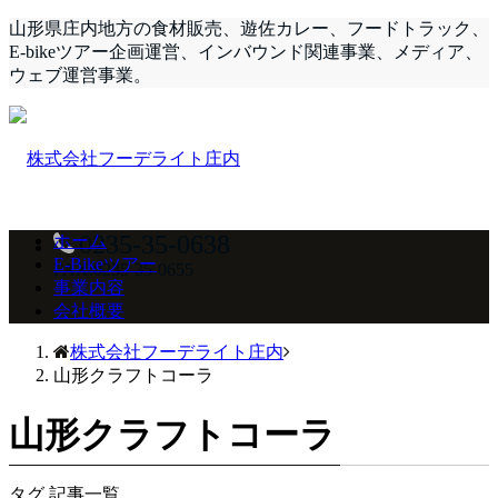
山形県庄内地方の食材販売、遊佐カレー、フードトラック、
E-bikeツアー企画運営、インバウンド関連事業、メディア、
ウェブ運営事業。
0235-35-0638
ホーム
E-Bikeツアー
FAX:0235-35-0655
事業内容
会社概要
株式会社フーデライト庄内
山形クラフトコーラ
山形クラフトコーラ
タグ 記事一覧