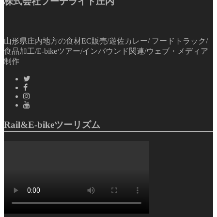
株式会社フーデライト庄内
山形県庄内地方の食材EC販売/遊佐カレー/ フードトラック/
食品加工/E-bikeツアー/インバウンド関連/ウェブ・メディア
制作
Rail&E-bikeツーリズム