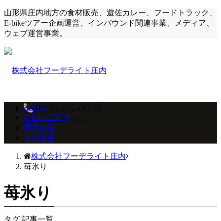
山形県庄内地方の食材販売、遊佐カレー、フードトラック、
E-bikeツアー企画運営、インバウンド関連事業、メディア、
ウェブ運営事業。
0235-35-0638
ホーム
E-Bikeツアー
FAX:0235-35-0655
事業内容
会社概要
株式会社フーデライト庄内
苺氷り
苺氷り
タグ 記事一覧