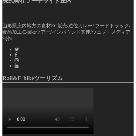
株式会社フーデライト庄内
山形県庄内地方の食材EC販売/遊佐カレー/ フードトラック/
食品加工/E-bikeツアー/インバウンド関連/ウェブ・メディア
制作
Rail&E-bikeツーリズム