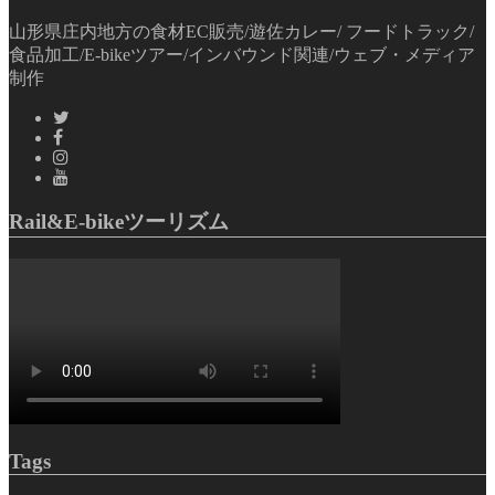
山形県庄内地方の食材EC販売/遊佐カレー/ フードトラック/
食品加工/E-bikeツアー/インバウンド関連/ウェブ・メディア
制作
Rail&E-bikeツーリズム
Tags