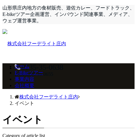
山形県庄内地方の食材販売、遊佐カレー、フードトラック、
E-bikeツアー企画運営、インバウンド関連事業、メディア、
ウェブ運営事業。
0235-35-0638
ホーム
E-Bikeツアー
FAX:0235-35-0655
事業内容
会社概要
株式会社フーデライト庄内
イベント
イベント
Category of article list