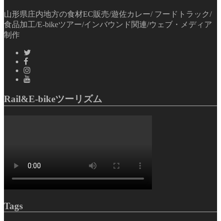
山形県庄内地方の食材EC販売/遊佐カレー/ フードトラック/
食品加工/E-bikeツアー/インバウンド関連/ウェブ・メディア
制作
Rail&E-bikeツーリズム
Tags