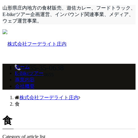
山形県庄内地方の食材販売、遊佐カレー、フードトラック、
E-bikeツアー企画運営、インバウンド関連事業、メディア、
ウェブ運営事業。
0235-35-0638
ホーム
E-Bikeツアー
FAX:0235-35-0655
事業内容
会社概要
株式会社フーデライト庄内
食
食
Category of article list