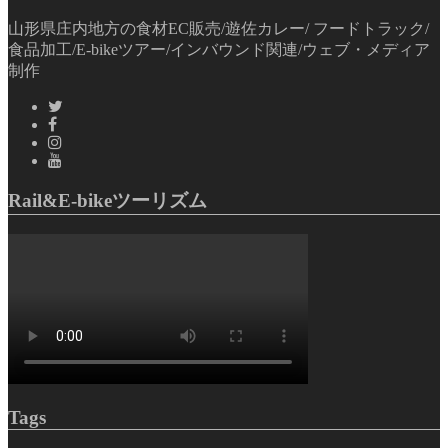
山形県庄内地方の食材EC販売/遊佐カレー/ フードトラック/
食品加工/E-bikeツアー/インバウンド関連/ウェブ・メディア
制作
Rail&E-bikeツーリズム
Tags